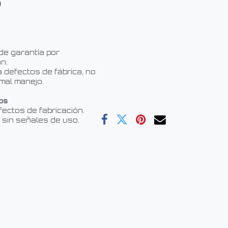
de garantía por
n.
 defectos de fábrica, no
mal manejo.
os
fectos de fabricación.
 sin señales de uso.