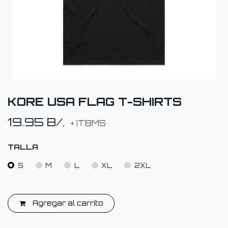
KORE USA FLAG T-SHIRTS
19.95
B/.
+ ITBMS
TALLA
S
M
L
XL
2XL
Agregar al carrito