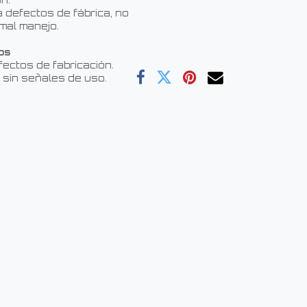
n.
 defectos de fábrica, no
mal manejo.
os
fectos de fabricación.
 sin señales de uso.