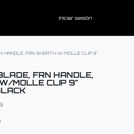
Iniciar sesión
RN HANDLE, FRN SHEATH W/MOLLE CLIP 9"
BLADE, FRN HANDLE,
W/MOLLE CLIP 9"
BLACK
S