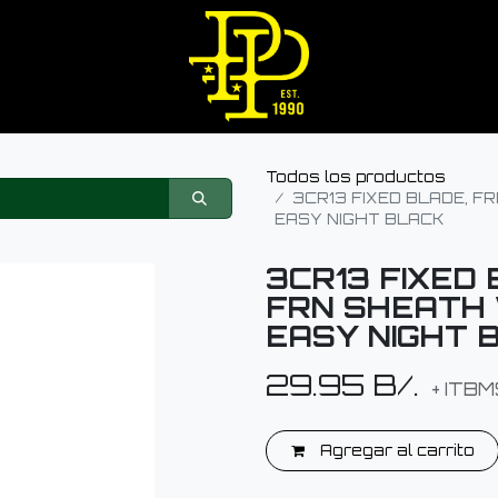
Todos los productos
3CR13 FIXED BLADE, F
EASY NIGHT BLACK
3CR13 FIXED 
FRN SHEATH 
EASY NIGHT 
29.95
B/.
+ ITBM
Agregar al carrito