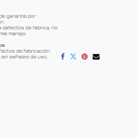
de garantía por
n.
 defectos de fábrica, no
mal manejo.
os
fectos de fabricación.
 sin señales de uso.