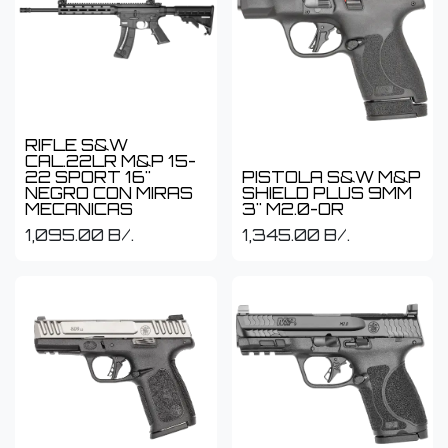
RIFLE S&W
CAL.22LR M&P 15-
22 SPORT 16"
PISTOLA S&W M&P
NEGRO CON MIRAS
SHIELD PLUS 9MM
MECANICAS
3" M2.0-OR
1,095.00
B/.
1,345.00
B/.