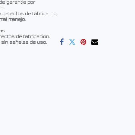
de garantía por
n.
 defectos de fábrica, no
mal manejo.
os
fectos de fabricación.
 sin señales de uso.