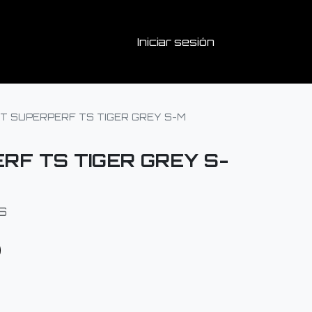
Iniciar sesión
T SUPERPERF TS TIGER GREY S-M
RF TS TIGER GREY S-
S