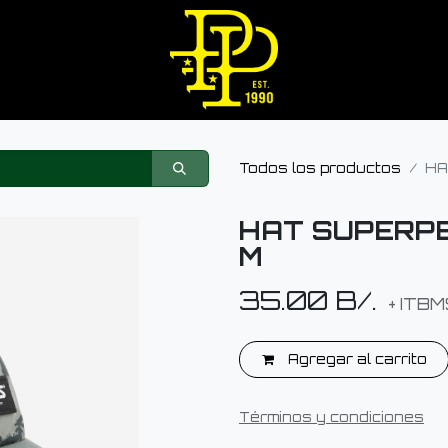
Todos los productos
HA
HAT SUPERPE
M
35.00
B/.
+ ITBM
Agregar al carrito
Términos y condiciones