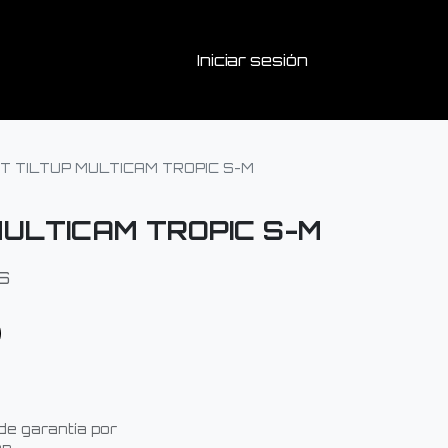
Iniciar sesión
T TILTUP MULTICAM TROPIC S-M
MULTICAM TROPIC S-M
S
de garantía por