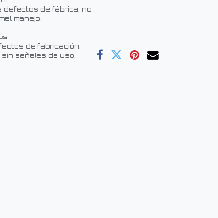
n.
 defectos de fábrica, no
mal manejo.
os
fectos de fabricación.
 sin señales de uso.